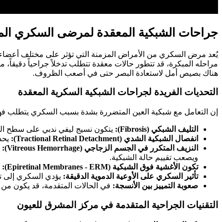
جراحات الشبكية المعقدة لمرضى السكري المت
يُعد مرض السكري من الأمراض المزمنة التي تؤثر على مختلف أعضاء ا
مراحله المبكرة، قد تتطور حالات معقدة تتطلب تدخلاً جراحياً دقيقاً، 
هناك بصيص أمل لاستعادة البصر حتى في أصعب الظروف.
التحديات الفريدة لجراحات الشبكية السكرية المعقدة
إن التعامل مع شبكية العين المتضررة بشدة بسبب السكري يتطلب فهماً 
التليف الشبكي (Fibrosis):
يتكون نسيج ليفي ندبي على سطح الشبك
انفصال الشبكية الشدي (Tractional Retinal Detachment):
يحدث
النزيف المتكرر في الجسم الزجاجي (Vitreous Hemorrhage):
ا
ويصعب تقييم حالة الشبكية.
تكون الأغشية فوق الشبكية (Epiretinal Membranes - ERM):
ق
تأثير السكري على الأوعية الدموية الدقيقة:
يؤدي السكري إلى تل
صعوبة التمييز بين الأنسجة:
في الحالات المتقدمة، قد يكون من الص
التقنيات الجراحية المتقدمة في مركز المشرق للعيون