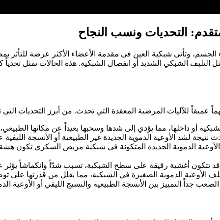
قدم: التحديات ونسب النجاح
لجسم، وتأتي شبكية العين في مقدمة الأعضاء الأكثر عرضة للتأثر بم
مثل التليف الشبكي الشديد أو انفصال الشبكية. هذه الحالات تمثل تحدياً
عميقاً للآليات المرضية المعقدة التي تحدث. من أبرز التحديات التي ت
ية أو داخلها، مما يؤدي إلى شدها وسحبها بعيداً عن مكانها الطبيعي، 
 نتيجة لشد الأوعية الدموية الجديدة غير الطبيعية أو الأنسجة الليفية 
لأوعية الدموية الجديدة المتكونة في شبكية مريض السكري تكون هش
د تتكون أغشية رقيقة على سطح الشبكية، تسبب شدّاً وانكماشاً يؤثر عل
ف الأوعية الدموية الصغيرة في الشبكية، مما يقلل من قدرتها على توص
عب جداً التمييز بين الأنسجة الطبيعية والنسيج الليفي أو الأوعية الدمو