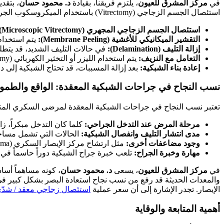
في
مركز المشرق للعيون
، يلتزم فريقنا، بقيادة
د. محمود حسان
، بتقد
استئصال الجسم الزجاجي (Vitrectomy) باستخدام الميكروسكوب الجراحي المتقدم، مع استخدام أدوات دقيقة للغاية. تشمل التقنيات المستخدمة:
استئصال الجسم الزجاجي المجهري (Microscopic Vitrectomy):
التقشير الميكانيكي للأغشية (Membrane Peeling):
يتم استخدام
إزالة التليف (Delamination):
في حالات التليف الشديد، قد يتط
التعامل مع النزيف:
يتم استخدام الليزر أو التخثير الكهربائي (Diathermy) لوقف أي نزيف قد يحدث أثناء الجراحة.
إعادة بناء الشبكية:
بعد إزالة المسببات، قد تحتاج الشبكية إلى د
نسب النجاح في جراحات الشبكية المعقدة: الواقع والطمو
تعتبر نسب النجاح في جراحات الشبكية المعقدة لمرضى السكري المتقدم 
مرحلة المرض عند التدخل الجراحي:
كلما كان التدخل مبكراً، ز
مدى انتشار التليف وانفصال الشبكية:
الحالات التي تشمل مساحات
وجود مضاعفات أخرى:
مثل ارتشاح مركز الإبصار السكري (Diabetic Macular Edema) أو اعتام عدسة العين (Cataract).
مهارة وخبرة الجراح:
تلعب خبرة جراح الشبكية دوراً حاسماً في 
في
مركز المشرق للعيون
، يسعى
د. محمود حسان
، كونه مساهماً أساس
والمعدات الحديثة قد رفع من نسب نجاح استعادة البصر بشكل كبير في 
الإبصار. تجدر الإشارة إلى أن سعر عملية
استئصال زجاجي معقد / شدّي
أهمية المتابعة والوقاية