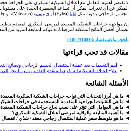
لا تقتصر أهمية التعامل مع اعتلال الشبكية السكري على الجراحة فح
المبكر عن أي تغيرات. يمكن أن تساعد السيطرة الجيدة على مستويات
الجسم الزجاجي بأدوية مثل
إيليا
(Eylea) أو
فابيسمو
(Vabysmo)، أو جلسات الليزر، قد تمنع الحاجة إلى جراحات معقدة في المستقبل. للمزيد حول
إن مواجهة جراحات الشبكية المعقدة لمرضى السكري المتقدم تتطل
لضمان أفضل النتائج الممكنة لمرضانا. ندعوكم لمتابعة المزيد من المع
للحجز والاستفسار:01002310813
مقالات قد تحب قراءتها
أهم التعليمات بعد عملية استئصال الجسم الزجاجي ونصائح التع
علاج اعتلال الشبكية السكري المتقدم للقادمين من النيجر إلى مصر
الأسئلة الشائعة
ما هي أبرز التحديات التي تواجه جراحات الشبكية السكرية المعقدة
ما هي التقنيات الجراحية المتقدمة المستخدمة في جراحات الشبكية
ما هي العوامل التي تؤثر على نسب نجاح جراحات الشبكية المعق
ما أهمية المتابعة والوقاية لمرضى اعتلال الشبكية السكري؟
ما هو متوسط سعر عملية استئصال زجاجي معقد / شدّي / انفصال شبك