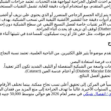
يم أحدث الحلول الجراحية لمواجهة هذه التحديات. تعتمد جراحات الش
يتم إزالة الجسم الزجاجي المتضرر أو الذي يحتوي على نزيف أو أغشية ليف
 أدوات دقيقة جداً لتقشير الأغشية الليفية التي تسحب الشبكية، بهدف 
لب الأمر تقنيات خاصة لفصل النسيج الليفي عن سطح الشبكية دون إح
عم مؤقت، مثل حقن غاز أو زيت سيليكون، للمساعدة في تثبيتها أثناء فترة
ح
موضوعاً يثير قلق الكثيرين. من الناحية العلمية، تعتمد نسبة النجاح
ادت فرصة استعادة البصر.
 واسعة من الشبكية المنفصلة أو التليف الشديد تكون أكثر تعقيداً.
تحقيق أفضل النتائج.
ياً في المركز، إلى تحقيق أعلى نسب نجاح ممكنة. بينما تختلف الأرقام ا
السنوات الأخيرة. غالباً ما تهدف الجراحة إلى منع المزيد من فقدان
 / انفصال شبكي
في مصر لعام 2026 هو حوالي متوسط 50,000 جنيه (تقريبي). هذه الأسعار تقريبية وتعتمد على الحالة الفردية.