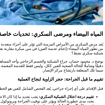
المياه البيضاء ومرضى السكري: تحديات خاصة 
يُعد مرض السكري من الأمراض المزمنة التي تؤثر على أجزاء متعددة من 
من تطور المياه البيضاء (إعتام عدسة العين) في سن مبكرة مقارنة بغير
شبكية سكري نشط؟
يوضح د. محمود حسان، جراح الشبكية والجسم الزجاجي وأحد المساهمين 
دقيقًا وشاملًا للحالة الصحية للعين ككل، وليس فقط للعدسة المعتمة
سيما تلك المتعلقة بارتشاح مركز الإبصار.
تقييم ما قبل الجراحة: حجر الزاوية لنجاح العملية
قبل الإقدام على أي إجراء جراحي، يُعد الفحص الشامل للعين هو الخط
تقييم درجة اعتلال الشبكية السكري:
يجب تحديد ما إذا كان الاعت
يحدد مدى خطورة الحالة ويؤثر على توقيت الجراحة وبروتوكول ا