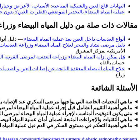
التهابات قاع العين والشبكية المناعية: الأسباب، الأعراض وخيارا
عملية المياه البيضاء بالتخدير الموضعي (قطرات العين): بدون ح
مقالات ذات صلة من دليل المياه البيضاء وزرا
أنواع العدسات داخل العين بعد عملية المياه البيضاء
— دليل أنواع
دليل مرضى تشاد والنيجر لعلاج المياه البيضاء وزراعة العدسا
الأمريكية بمركز المشرق
هل يمكن إزالة المياه البيضاء وزراعة العدسة لمرضى القرنية 
حسان بالقاه
علاج المياه البيضاء المعقدة الناتجة عن إصابات العين والصدما
زراع
الأسئلة الشائعة
ما هي التحديات الخاصة التي يواجهها مرضى السكري عند الإصابة بال
ما هي أهمية التقييم الشامل قبل إجراء عملية المياه البيضاء لمر
متى يكون التوقيت المناسب لإجراء عملية المياه البيضاء لمرضى 
ما هي التقنيات والإجراءات المتبعة لضمان أمان عملية المياه الب
ما هي أهمية التحكم في مستوى السكر في الدم قبل عملية المياه
hassaan.com/ar/articles/cataract-surgery-diabetic-retinopathy-patients