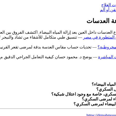
ت العلاج
قن أو ألم
عة العدسات
 العدسات داخل العين بعد إزالة المياه البيضاء. اكتشف الفروق بين الع
ت المتطورة في مصر
— تنسيق طبي متكامل للأشقاء من تشاد والنيجر لإ
المخروطية؟
— تحديات حساب مقاس العدسة بدقة لمرضى تقعر القرنية ال
ت المباشرة
— يوضح د. محمود حسان كيفية التعامل الجراحي الدقيق مع حا
مياه البيضاء؟
ضى السكري؟
السكري، خاصة مع وجود اعتلال شبكية؟
يضاء لمرضى السكري؟
 البيضاء لمرضى السكري؟
https://drmahmoud-