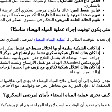
فحص قاع العين الشامل:
بالسكري.
قياس ضغط العين:
غالبًا ما يكون مرضى السكري أكثر عرضة لل
تقييم صحة القرنية والعدسة الداخلية:
التأكد من سلامة القرنية 
تقييم الحالة العامة للمريض:
التحكم في مستوى السكر في الدم 
متى يكون توقيت إجراء عملية المياه البيضاء مناسبًا؟
إن تحديد التوقيت المثالي لـ
عملية المياه البيضاء
لمرضى السكري يعتمد
إذا كانت الشبكية سليمة أو بها اعتلال بسيط غير نشط:
يمكن إجرا
إذا كان هناك اعتلال شبكية سكري نشط مع ارتشاح في مركز الإبصار 
جراحة المياه البيضاء. قد يشمل العلاج حقن العين بأدوية مضادة لعوامل نمو
أوزورديكس (Ozurdex). الهدف هو تقليل الارتشاح وتثبيت الشبكية قدر الإمكان قبل تعريضها لأي ضغط جراحي.
إذا كان هناك اعتلال شبكية تكاثري مع نزيف في الجسم الزجاج
إزالة المياه البيضاء.
تجدر الإشارة إلى أن إهمال علاج المياه البيضاء قد يؤدي إلى تفاقمها
المغلقة). لذا، فإن الموازنة بين مخاطر الجراحة وفوائدها، مع الأخذ في 
كيف تجرى عملية المياه البيضاء بأمان لمرضى السكري؟
عندما يتم تحديد أن الوقت مناسب لإجراء الجراحة، يتم اتباع بروتوك