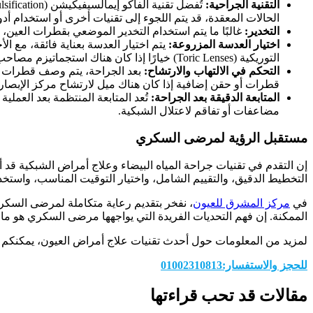
التقنية الجراحية:
الحالات المعقدة، قد يتم اللجوء إلى تقنيات أخرى أو استخدام أ
التخدير:
غالبًا ما يتم استخدام التخدير الموضعي بقطرات العين، م
اختيار العدسة المزروعة:
يتم اختيار العدسة بعناية فائقة، مع ا
التوريكية (Toric Lenses) خيارًا إذا كان هناك استجماتيزم مصاحب.
التحكم في الالتهاب والارتشاح:
بعد الجراحة، يتم وصف قطرات تح
قطرات أو حقن إضافية إذا كان هناك ميل لارتشاح مركز الإبصار.
المتابعة الدقيقة بعد الجراحة:
تُعد المتابعة المنتظمة بعد العم
مضاعفات أو تفاقم لاعتلال الشبكية.
مستقبل الرؤية لمرضى السكري
إن التقدم في تقنيات جراحة المياه البيضاء وعلاج أمراض الشبكية قد 
التخطيط الدقيق، والتقييم الشامل، واختيار التوقيت المناسب، واستخدا
في
مركز المشرق للعيون
، نفخر بتقديم رعاية متكاملة لمرضى السك
الممكنة. إن فهم التحديات الفريدة التي يواجهها مرضى السكري هو ما ي
لمزيد من المعلومات حول أحدث تقنيات علاج أمراض العيون، يمكنكم م
للحجز والاستفسار:01002310813
مقالات قد تحب قراءتها