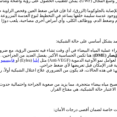
باستخدام تقنيات متقدمة مثل التصوير واسع المجال (UWF)، يمكن للطبيب
إصابة بالجلوكوما (الزرق)، لذا فإن قياس ضغط العين وفحص الزاوية 
ووجود عدسة سليمة خلفها يساعد في التخطيط لنوع العدسة المزروعة بعد 
وضغط الدم، ووظائف الكلى، وأي أمراض أخرى مصاحبة، يلعب دورًا حا
 بشكل أساسي على حالة الشبكية:
ء عملية المياه البيضاء في أي وقت تشاء فيه تحسين الرؤية، مع ضرورة
(DME):
هنا تكمن الحساسية الأكبر. يفضل العديد من الجراحين، و
 الأوعية الدموية (Anti-VEGF) مثل
إيليا
(Eylea) أو
فابيسمو
ي:
في هذه الحالات، قد يكون من الضروري علاج اعتلال الشبكية أولاً، 
 لتصبح مياه بيضاء متحجرة، مما يزيد من صعوبة الجراحة واحتمالية حدو
الاعتبار حالة الشبكية، هي مفتاح القرار.
ولات خاصة لضمان أقصى درجات الأمان: