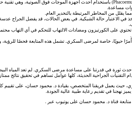
تُفضل تقنية الفاكو إيمالسيفيكيشن (Phacoemulsification) باستخدام أحدث أجهزة الموج
دوات مساعدة.
ما يقلل من المخاطر المرتبطة بالتخدير العام.
لأخذ في الاعتبار حالة الشبكية. في بعض الحالات، قد يفضل الجراح عدسة
توي على الكورتيزون ومضادات الالتهاب للتحكم في أي التهاب محتمل
لية أمرًا حيويًا، خاصة لمرضى السكري. تشمل هذه المتابعة فحصًا للرؤ
أحدث ثورة في قدرتنا على مساعدة مرضى السكري. لم تعد المياه البيضاء
م التقنيات الجراحية الحديثة، كلها عوامل تساهم في تحقيق نتائج ممتاز
ري، حيث يعمل فريقنا المتخصص، بقيادة د. محمود حسان، على تقييم
ميز نهجنا في تقديم رعاية طبية عالية الجودة.
تابعة قناة د. محمود حسان على يوتيوب عبر .