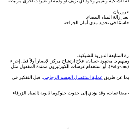
 الحصول على رؤية واضحة وشاملة للشبكية وتقييم وجود أي نزيف أو وذمة أو تغيرات أخرى مرتبطة
ضروريان.
إزالة المياه البيضاء.
سمًا في تحديد مدى أمان الجراحة.
 المتابعة الدورية للشبكية.
منهم د. محمود حسان، علاج ارتشاح مركز الإبصار أولاً قبل إجراء
(Vabysmo)، أو استخدام غرسات الكورتيزون ممتدة المفعول مثل
ربما عن طريق
عملية استئصال الجسم الزجاجي
، قبل التفكير في
ث مضاعفات، وقد يؤدي إلى حدوث جلوكوما ثانوية (المياه الزرقاء