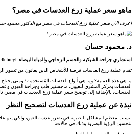
ماهو سعر عملية زرع العدسات في مصر؟
اعرف الان سعر عملية زرع العدسات في مصر مع الدكتور محمود حسان
د. محمود حسان
استشاري جراحة الشبكية والجسم الزجاجي والمياه البيضاء
FRCS Glasgow · FICO · MRCS Edinburgh
تقدم عملية زرع العدسات فرصة للأشخاص الذين يعانون من تدهور الرؤي
ما هي هذه العملية؟ وما هي أنواع العدسات المُستخدمة؟ ومتى يحتاج ا
العدسات بمركز المشرق للعيون، ماجستير طب وجراحة العيون وعضو كلية 
العدسات، بالإضافة إلى توضيح سعر عملية زرع العدسات في مصر، تابع
نبذة عن عملية زرع العدسات لتصحيح النظر
تتسبب معظم المشاكل البصرية في تضرر عدسة العين، ولكي يتم علاجه
لتحسين الرؤية البصرية وذلك في حالات:
قصر النظر وطول النظر.