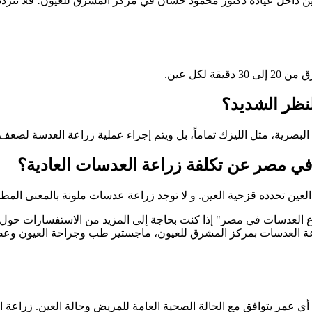
ين داخل عيادة دكتور محمود حسان في مركز المشرق للعيون؛ فلا تتردد 
لكل عين.
نظر الشديد؟
البصرية، مثل الليزك تماماً، بل ويتم إجراء عملية زراعة العدسة لضعف
في مصر عن تكلفة زراعة العدسات العادية؟
لعين تحدده قزحية العين. و لا توجد زراعة عدسات ملونة بالمعنى المط
زرع العدسات في مصر" إذا كنت بحاجة إلى المزيد من الاستفسارات حول ا
عة العدسات بمركز المشرق للعيون، ماجستير طب وجراحة العيون وعضو كل
أي عمر يتوافق مع الحالة الصحية العامة للمريض وحالة العين. زراعة ا