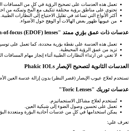
تعمل هذه العدسات على تصحيح الرؤية في كلٍ من المسافات البع
تحتوي على مناطق برؤية مختلفة تتكيف مع المخ وتمكنه من اختيار
أكثر الأنواع التي تساعد في تقليل الاحتياج إلى النظارات الطبية.
من عيوبها ظهور بعض الهالات أو الوهج حول الأضواء.
عدسات ذات عمق بؤري ممتد "Extended depth-of-focus (EDOF) lenses"
تعمل هذه العدسة على نقطة بؤرية محددة، كما تعمل على توسيع
تزيد من عمق الرؤية المحيطية.
لا تغني عن ارتداء النظارات الطبية أثناء إنجاز مهام المسافات الق
العدسات الثانوية لتصحيح الإبصار Phakic IOLs
تستخدم لعلاج عيوب الإبصار (قصر النظر) بدون إزالة عدسة العين الأصلي
عدسات توريك "Toric Lenses"
تُستخدم لعلاج مشاكل الاستجماتيزم.
تعمل على تحسين وصول الضوء إلى شبكية العين.
يمكن استخدامها في كلٍ من عدسات أحادية البؤرة ومتعددة البؤرة
تعرف علي: