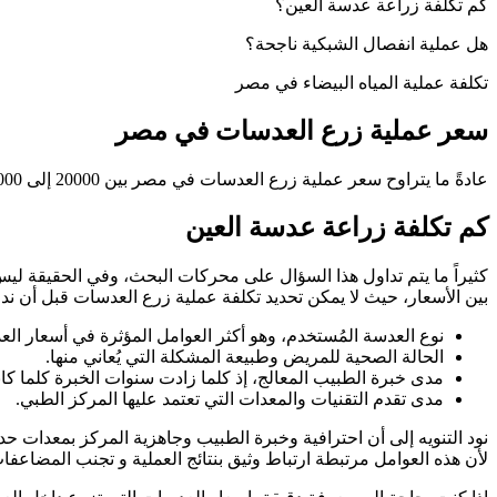
كم تكلفة زراعة عدسة العين؟
هل عملية انفصال الشبكية ناجحة؟
تكلفة عملية المياه البيضاء في مصر
سعر عملية زرع العدسات في مصر
عادةً ما يتراوح سعر عملية زرع العدسات في مصر بين 20000 إلى 40000 جنيه مصري، وقد تزداد أو تقل حسب العوامل المؤثرة في تحديد التكلفة التي سيتم توضيحها خلال الفقرة القادمة.
كم تكلفة زراعة عدسة العين
كثيراً ما يتم تداول هذا السؤال على محركات البحث، وفي الحقيقة ليس
بين الأسعار، حيث لا يمكن تحديد تكلفة عملية زرع العدسات قبل أن ندر
نوع العدسة المُستخدم، وهو أكثر العوامل المؤثرة في أسعار الع
الحالة الصحية للمريض وطبيعة المشكلة التي يُعاني منها.
مدى خبرة الطبيب المعالج، إذ كلما زادت سنوات الخبرة كلما كان
مدى تقدم التقنيات والمعدات التي تعتمد عليها المركز الطبي.
نود التنويه إلى أن احترافية وخبرة الطبيب وجاهزية المركز بمعدات 
لأن هذه العوامل مرتبطة ارتباط وثيق بنتائج العملية و تجنب المضاعفا