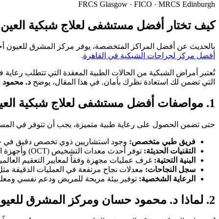
FRCS Glasgow · FICO · MRCS Edinburgh
كيف تختار أفضل مستشفى لعلاج شبكية العين في 
بالحديث عن أفضل المراكز المتخصصة، يوفر مركز المشرق للعيون أحد
أفضل مركز لجراحات الشبكية في القاهرة
.
تُعتبر أمراض الشبكية من الحالات الطبية المعقدة التي تتطلب رعاية فا
التي تضمن لك استعادة نظرك بأمان. في هذا المقال، يوضح
د. محمود
1. مواصفات أفضل مستشفى لعلاج شبكية العين في مصر
حتى تضمن الحصول على رعاية طبية متميزة، يجب أن تتوفر في المستش
فريق طبي متخصص:
وجود استشاريين ذوي تخصص دقيق في جرا
التقنيات الحديثة:
توفر أحدث معدات التشخيص (OCT) وأجهزة الجراحة الميكروسكوبية.
البنية التحتية:
غرف عمليات مجهزة وفقاً لمعايير التعقيم العالمية
سجل النجاحات:
معدلات نجاح مرتفعة في العمليات الدقيقة مثل
الرعاية الشخصية:
توفير بيئة مريحة للمريض ودعم نفسي ومعل
2. لماذا د. محمود حسان ومركز المشرق للعيون؟