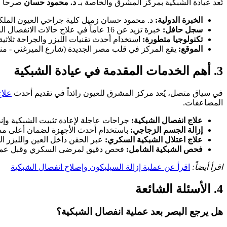
تُعد عيادة الشبكية بمركز المشرق والخاصة بـ
د. محمود حسان
صرحاً طب
الخبرة الدولية:
د. محمود حسان زميل كلية جراحي العيون الملكية
سجل حافل:
خبرة تزيد عن 16 عاماً في علاج حالات الانفصال الشبكي، ثقوب مركز الإبصار، والاعتلال السكري.
تكنولوجيا متطورة:
استخدام أحدث تقنيات الليزر والجراحة ثلاثية الأبعاد (ry
الموقع:
يقع المركز في قلب مصر الجديدة (شارع الميرغني - منطقة
3. أهم الخدمات المقدمة في عيادة الشبكية
في سياق متصل، يُعد مركز المشرق للعيون رائداً في تقديم أحدث
علاج
المضاعفات.
علاج انفصال الشبكية:
جراحات عاجلة لإعادة تثبيت الشبكية وإنق
إزالة الجسم الزجاجي:
باستخدام أحدث الأجهزة لضمان أعلى مست
علاج اعتلال الشبكية السكري:
عبر الحقن داخل العين والليزر ا
فحص الشبكية الشامل:
فحص دقيق لمرضى السكري وقبل عمليات
اقرأ أيضاً:
اقرأ عن عملية إزالة السيليكون وإصلاح انفصال الشبكية
4. الأسئلة الشائعة
هل يرجع البصر بعد عملية انفصال الشبكية؟