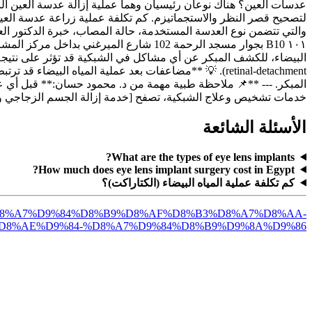
عدسات العين؟ هناك نوعان رئيسيان وهما عملية إزالة عدسة العين البل
والتي تتضمن نوع العدسة المستخدمة، حالة المصاب، خبرة الدكتور العل
١٠١ B10 بجوار مسجد الرحمة 102 شارع الم
المبكر. ---
**📌 ملاحظة طبية مهمة من د. محمود حسان:** قبل أي عمل
خدمات تشخيص وعلاج الشبكية، تصفح [خدمة إزالة الجسم الزجاجي وإصلاح انفصال الشبكية](/detachment
الأسئلة الشائعة
What are the types of eye lens implants?
How much does eye lens implant surgery cost in Egypt?
كم تكلفة عملية المياه البيضاء (الكتاراكت)؟
%B9-%D8%A7%D9%84%D8%B9%D8%AF%D8%B3%D8%A7%D8%AA-
8%AE%D9%84-%D8%A7%D9%84%D8%B9%D9%8A%D9%86