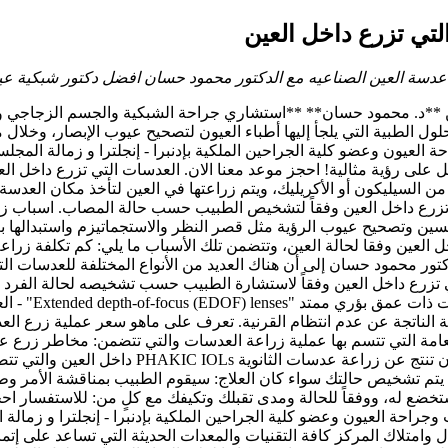
لتي تزرع داخل العين
ر عدسة العين الصناعيه مع الدكتور محمود حسان افضل دكتور شبكية 
ول الطبية التي يلجأ إليها أطباء العيون لتصحيح عيوب الإبصار، وخلال 
العيون وعضو كلية الجراحين الملكية بإدنبرا - إنجلترا و زمالة المج
السيليكون أو الأكريليك، ويتم زراعتها في العين لتأخذ مكان العدسة ا
ي تزرع داخل العين وفقاً لتشخيص الطبيب حسب حالة المصاب. اسباب زر
لتحسين وتصحيح عيوب الرؤية مثل قصر النظر والاستجماتيزم واستبدالها 
اخل العين وفقا لحالة العين، وتتضمن تلك الأسباب ما يلي: كم تكلفة
ور محمود حسان إلى أن هناك العديد من الأنواع المختلفة للعدسات الت
تي تزرع داخل العين وفقاً لاستشارة الطبيب حسب تشخيصه لحالة الفرد ور
لاج التشوهات البصرية الناتجة عن عدم انتظام القرنية. تعرف على ماهو سعر ع
العامة التي تتسم بها عملية زراعة العدسات والتي تتضمن: مخاطر زرع 
زراعة العدسات أيضاً بعض المخاطر أو المضاعفات ا
أن يتم تشخيص حالتك سواء كان العلاج: سيقوم الطبيب بمناقشة الأمر 
ضع له، ووفقاً للحالة ومدى تقبلك وتكيفك مع كلٍ من: للاستفسار اح
جراحة العيون وعضو كلية الجراحين الملكية بإدنبرا - إنجلترا و زما
ل وامتلاك المركز كافة التقنيات والمعدات الحديثة التي تساعد على إتما