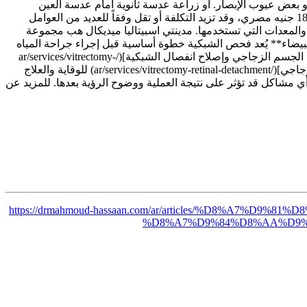
و بعض عيوب الإبصار. أو زراعة عدسة ثانوية أمام عدسة العين
لتصحيح قصر النظر والاستجماتيزم. كم تكلفة عملية زراعة عدسة العين في مصر؟ غالباً ما يبدأ سعر عملية زراعة عدسة العين في مصر 18000 جنيه مصري، وقد تزيد التكلفة أو تقل وفقاً للعديد من العوامل
 والمعدات التي تستخدمها. مدينتي اسبيتاليا ميديكال هب مجموعة
ة المياه البيضاء** يُعد فحص الشبكية خطوة أساسية قبل إجراء جراحة المياه
البيضاء، للكشف المبكر عن أي مشاكل في الشبكية قد تؤثر على نتيجة العملية ووضوح الرؤية بعدها. تعرف على المزيد من خلال خدمة [إزالة الجسم الزجاجي وإصلاح انفصال الشبكية](/ar/services/vitrectomy-
retinal-detachment). 💡 **مضاعفات بعد عملية المياه البيضاء قد ترتبط بالشبكية** — تعرف على [خدمة إصلاح انفصال الشبكية والجسم الزجاجي](/ar/services/vitrectomy-retinal-detachment) للوقاية والعلاج
شاكل قد تؤثر على نتيجة العملية ووضوح الرؤية بعدها. للمزيد عن
https://drmahmoud-hassaan.com/ar/articles/%D8%
%D8%A7%D9%84%D8%AA%D9%