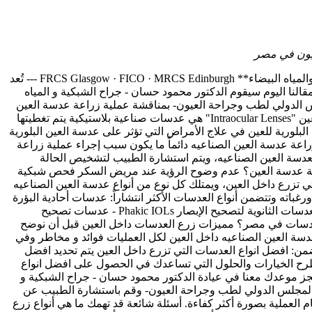
عيون في مصر
**د. محمود حسان** **استشاري جراحة الشبكية والجسم الزجاجي والمياه البيضاء** FRCS Glasgow · FICO · MRCS Edinburgh --- تُعد
مقالنا اليوم سيقوم الدكتور محمود حسان - جراح الشبكية و المياه
لس الدولي لطب وجراحة العيون- بمناقشة عملية زراعة عدسة العين
بالإضافة إلى توضيح افضل انواع العدسات التي تزرع داخل العين. احصل على رؤية مثالية! احجز موعد معنا الان. العدسات التي تزرع داخل العين "Intraocular Lenses" هي عدسات صناعية بلاستيكية يتم تغطيتها
لبلورية للعين في علاج الأمراض التي تؤثر على عدسة العين البلورية
اعة عدسة العين الصناعيه دائماً ما يكون سبب إجراء عملية زراعة
بعدسة العين الصناعيه، ويتم استشارة الطبيب لتشخيص الحالة
 زراعة عدسة العين؟ عدم وضوح الرؤية عند مريض السكر فحص شبكية
ي تزرع داخل العين، ويمتلك كل نوع من أنواع عدسة العين الصناعيه
غباته وتتضمن أنواع العدسات الأكثر انتشاراً: عدسات أحادية البؤرة
"Monofocal lenses" عدسات متعددة البؤرة "Multifocal lenses" عدسات ذات عمق بؤري ممتد "Extended depth-of-focus (EDOF) lenses" - العدسات الثانوية لتصحيح الإبصار Phakic IOLs - عدسات تصحيح
ملية زرع العدسات في مصر؟ مميزات زرع العدسات داخل العين قبل أن نوضح
عدسة العين الصناعيه داخل العين لكل العمليات فوائد و مخاطر وفي
لتي من الممكن أن تنتج عن زراعة عدسات الثانوية PHAKIC IOLs داخل العين والتي تتضمن: افضل انواع العدسات التي تزرع داخل العين يتم تحديد افضل
وطرح الخيارات والحلول التي تساعدك في الحصول على افضل انواع
جز موعدك معنا في عيادة الدكتور محمود حسان - جراح الشبكية و
لة المجلس الدولي لطب وجراحة العيون- وقم باستشارة الطبيب عن
م العملية بصورة أكثر كفاءة. أسئلة شائعة قد تهمك ما هي أنواع زرع