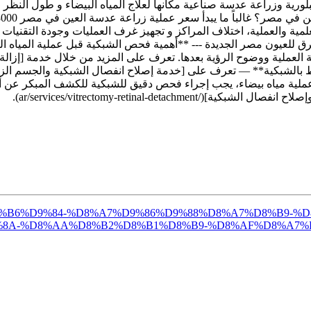
ورية وزراعة عدسة صناعية مكانها لعلاج المياه البيضاء و طول النظر 
مية والعملية، اختلاف المراكز و تجهيز غرف العمليات وجودة التقنيات
يرغني بداخل مركز المشرق للعيون مصر الجديدة --- **أهمية فحص الشبكية قبل عملي
ية مياه بيضاء، يجب إجراء فحص دقيق للشبكية للكشف المبكر عن أي م
ar/services/vitrectomy-retinal-).
A7%D9%81%D8%B6%D9%84-%D8%A7%D9%86%D9%88%D8%A7%D8
8A-%D8%AA%D8%B2%D8%B1%D8%B9-%D8%AF%D8%A7%D